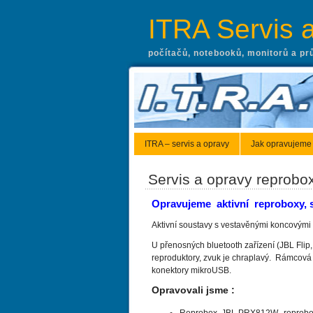
ITRA Servis 
počítačů, notebooků, monitorů a pr
ITRA – servis a opravy
Jak opravujeme
Servis a opravy reprobo
Opravujeme aktivní reproboxy, 
Aktivní soustavy s vestavěnými koncovými 
U přenosných bluetooth zařízení (JBL Flip
reproduktory, zvuk je chraplavý. Rámcová
konektory mikroUSB.
Opravovali jsme :