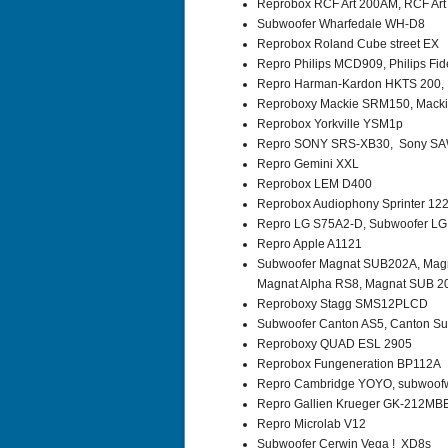
Reprobox RCF Art 200AM, RCF Art
Subwoofer Wharfedale WH-D8
Reprobox Roland Cube street EX
Repro Philips MCD909, Philips Fid
Repro Harman-Kardon HKTS 200
Reproboxy Mackie SRM150, Macki
Reprobox Yorkville YSM1p
Repro SONY SRS-XB30, Sony S
Repro Gemini XXL
Reprobox LEM D400
Reprobox Audiophony Sprinter 12
Repro LG S75A2-D, Subwoofer L
Repro Apple A1121
Subwoofer Magnat SUB202A, Magn
Magnat Alpha RS8, Magnat SUB 2
Reproboxy Stagg SMS12PLCD
Subwoofer Canton AS5, Canton Su
Reproboxy QUAD ESL 2905
Reprobox Fungeneration BP112A
Repro Cambridge YOYO, subwoof
Repro Gallien Krueger GK-212MB
Repro Microlab V12
Subwoofer Cerwin Vega ! XD8s