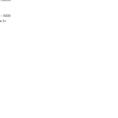
c 8020C
 – 5000
ne 5+