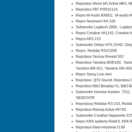
Reprobox Alesis M1 Active MK3, 
Reprobox FBT PSR3212A
Repro M-Audio BX8D2, M-audio AV
Repro Neumann KH 100
Subwoofer Logitech Z906, Logitech
Repro Creative VA1242, Creative I
Repro ARS 215
Subwoofer Onkyo HTX-22HD, Onk
Repro Redstar RS2155R
Reprobox Tannoy Reveal 502
Reprobox Yamaha MSR100, Yama
Yamaha WX-021, Yamaha XW-30
Repro Tanoy Live mini
Reprobox QTX Sound, Reprobox
Reprobox B&O Beoplay A1, B&O Be
Subwoofer Harman-Kardon TS11,
SB30CNTR
Reproboxy Redstar RS-215, Reds
Reprobox Reloop Active PA700
Subwoofer Creative Gigaworks S7
Repro KRK systems Rokit 8, KRK Ro
Reprobox Klein+Hummel O 99