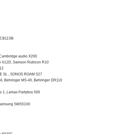
l CB11SB
 Cambridge audio X200
o X12D, Samson Rubicon R10
 12
NE SL , SONOS ROAM S27
A, Behringer MS-40, Behringer DR110
o 1, Lamax Partybox 500
Samsung SMS5100