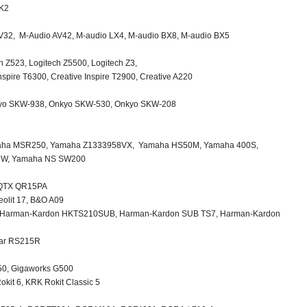
MK2
32, M-Audio AV42, M-audio LX4, M-audio BX8, M-audio BX5
 Z523, Logitech Z5500, Logitech Z3,
nspire T6300, Creative Inspire T2900, Creative A220
yo SKW-938, Onkyo SKW-530, Onkyo SKW-208
ha MSR250, Yamaha Z1333958VX, Yamaha HS50M, Yamaha 400S,
UW, Yamaha NS SW200
 QTX QR15PA
olit 17, B&O A09
 Harman-Kardon HKTS210SUB, Harman-Kardon SUB TS7, Harman-Kardon
tar RS215R
50, Gigaworks G500
kit 6, KRK Rokit Classic 5