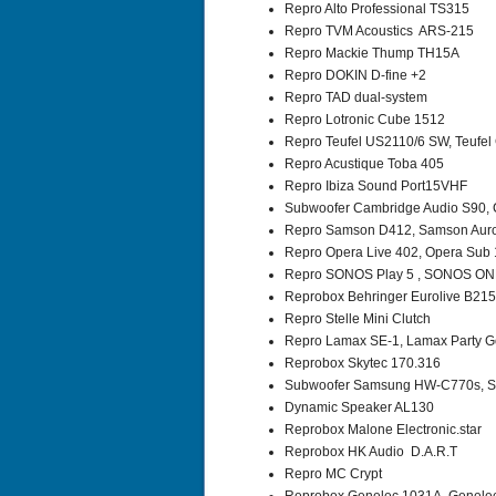
Repro Alto Professional TS315
Repro TVM Acoustics ARS-215
Repro Mackie Thump TH15A
Repro DOKIN D-fine +2
Repro TAD dual-system
Repro Lotronic Cube 1512
Repro Teufel US2110/6 SW, Teufe
Repro Acustique Toba 405
Repro Ibiza Sound Port15VHF
Subwoofer Cambridge Audio S90,
Repro Samson D412, Samson Aur
Repro Opera Live 402, Opera Sub
Repro SONOS Play 5 , SONOS O
Reprobox Behringer Eurolive B215
Repro Stelle Mini Clutch
Repro Lamax SE-1, Lamax Party G
Reprobox Skytec 170.316
Subwoofer Samsung HW-C770s, 
Dynamic Speaker AL130
Reprobox Malone Electronic.star
Reprobox HK Audio D.A.R.T
Repro MC Crypt