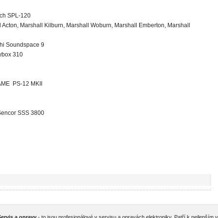
sch SPL-120
 Acton, Marshall Kilburn, Marshall Woburn, Marshall Emberton, Marshall
hi Soundspace 9
tybox 310
FAME PS-12 MKII
Sencor SSS 3800
ervis a opravy
- to jsou profesionálové v servisu a opravách elektroniky. Patří k nejlepším 