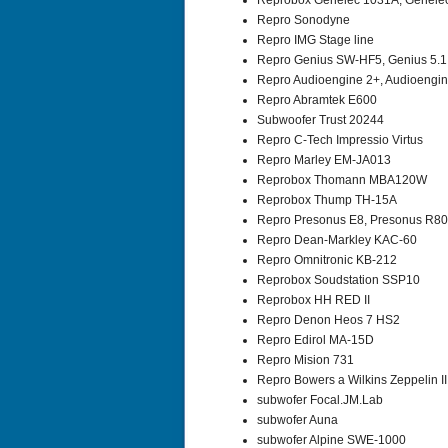
Reprobox Genelec 1031A, Genele
Repro Sonodyne
Repro IMG Stage line
Repro Genius SW-HF5, Genius 5.1
Repro Audioengine 2+, Audioengi
Repro Abramtek E600
Subwoofer Trust 20244
Repro C-Tech Impressio Virtus
Repro Marley EM-JA013
Reprobox Thomann MBA120W
Reprobox Thump TH-15A
Repro Presonus E8, Presonus R80
Repro Dean-Markley KAC-60
Repro Omnitronic KB-212
Reprobox Soudstation SSP10
Reprobox HH RED II
Repro Denon Heos 7 HS2
Repro Edirol MA-15D
Repro Mision 731
Repro Bowers a Wilkins Zeppelin II
subwofer Focal.JM.Lab
subwofer Auna
subwofer Alpine SWE-1000