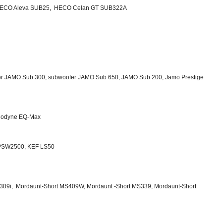
HECO Aleva SUB25, HECO Celan GT SUB322A
 JAMO Sub 300, subwoofer JAMO Sub 650, JAMO Sub 200, Jamo Prestige
lodyne EQ-Max
PSW2500, KEF LS50
309i, Mordaunt-Short MS409W, Mordaunt -Short MS339, Mordaunt-Short