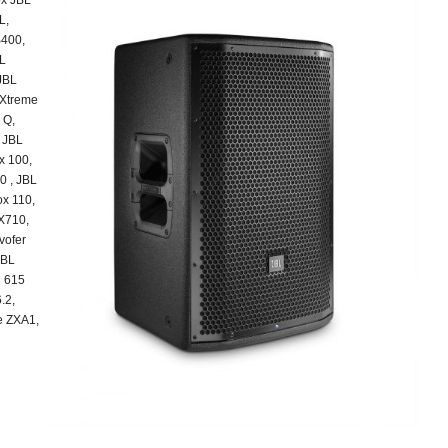
x JBL
L,
B400,
L
 JBL
 Xtreme
 Q,
 JBL
x 100,
0 , JBL
x 110,
X710,
vofer
 JBL
 615
.2,
e ZXA1,