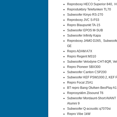
Reproboxy HECO Superior 840, 
Reproduktory Telefunken TL70
Subwoofer Kinyo RS-270
Reproboxy JVC S-P33
Repro Blaupunkt TA-15
Subwoofer EPOS M-SUB
Subwoofer Infinity Kapa
Reproboxy JAMO D265, Subwoofer
GE
Repro ADAM A7X
Repro Regent M310
Subwoofer Velodyne CHT-8QR, Ve
Repro Pioneer SBX300
Subwoofer Canton CSP200
Subwoofer KEF PSW1000.2, KEF 
Repro Focal 25A1
BT repro Bang Olufsen BeoPlay A1
Reprosystém Ziisound T6
Subwoofer Mordaunt-Short AVANT 
Alumni 9
Subwoofer Q-acoustic q7070si
Repro Vibe 1kW