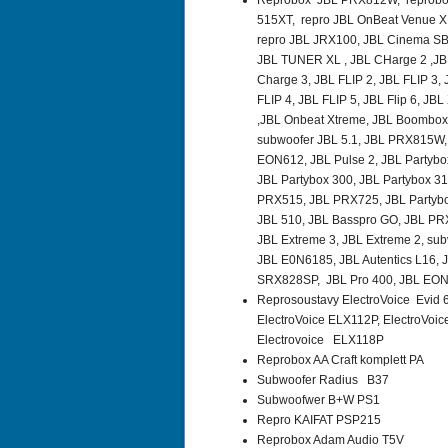
Reprobox JBL PRX812W,
reprobo
515XT, repro JBL OnBeat Venue X
repro JBL JRX100, JBL Cinema S
JBL TUNER XL , JBL CHarge 2 ,JB
Charge 3, JBL FLIP 2, JBL FLIP 3,
FLIP 4, JBL FLIP 5, JBL Flip 6, JBL
,JBL Onbeat Xtreme, JBL Boombox
subwoofer JBL 5.1, JBL PRX815W,
EON612, JBL Pulse 2, JBL Partybo
JBL Partybox 300, JBL Partybox 31
PRX515, JBL PRX725, JBL Partybo
JBL 510, JBL Basspro GO, JBL PR
JBL Extreme 3, JBL Extreme 2, sub
JBL E0N6185, JBL Autentics L16,
SRX828SP, JBL Pro 400, JBL EON
Reprosoustavy ElectroVoice Evid 6
ElectroVoice ELX112P, ElectroVoic
Electrovoice ELX118P
Reprobox AA Craft komplett PA
Subwoofer Radius B37
Subwoofwer B+W PS1
Repro KAIFAT PSP215
Reprobox Adam Audio T5V