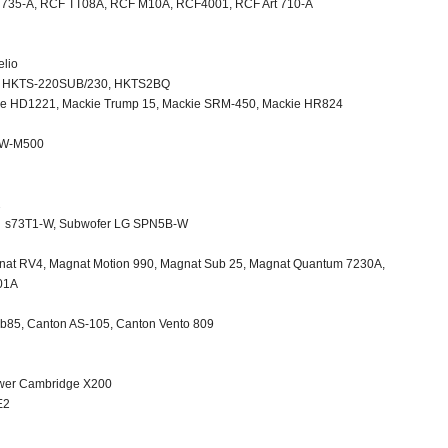
 735-A, RCF TT08A, RCF M10A, RCF4001, RCF Art 710-A
elio
, HKTS-220SUB/230, HKTS2BQ
e HD1221, Mackie Trump 15, Mackie SRM-450, Mackie HR824
AW-M500
2
G s73T1-W, Subwofer LG SPN5B-W
at RV4, Magnat Motion 990, Magnat Sub 25, Magnat Quantum 7230A,
01A
b85, Canton AS-105, Canton Vento 809
wer Cambridge X200
E2