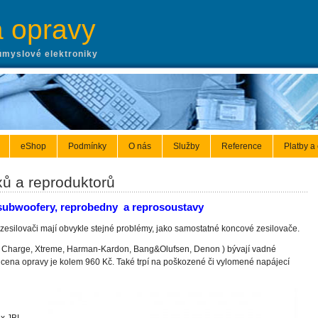
a opravy
ůmyslové elektroniky
eShop
Podmínky
O nás
Služby
Reference
Platby a
xů a reproduktorů
subwoofery, reprobedny a reprosoustavy
zesilovači mají obvykle stejné problémy, jako samostatné koncové zesilovače.
, Charge, Xtreme,
Harman-Kardon, Bang&Olufsen, Denon
) bývají vadné
 cena opravy je kolem 960 Kč. Také
trpí na poškozené či vylomené napájecí