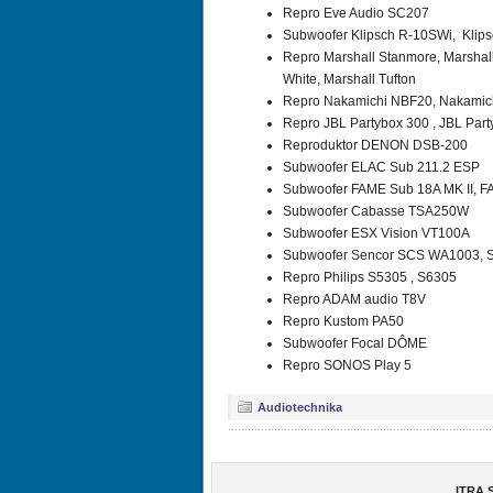
Repro Eve Audio SC207
Subwoofer Klipsch R-10SWi, Klip
Repro Marshall Stanmore, Marshall
White, Marshall Tufton
Repro Nakamichi NBF20, Nakamic
Repro JBL Partybox 300 , JBL Par
Reproduktor DENON DSB-200
Subwoofer ELAC Sub 211.2 ESP
Subwoofer FAME Sub 18A MK II, 
Subwoofer Cabasse TSA250W
Subwoofer ESX Vision VT100A
Subwoofer Sencor SCS WA1003, 
Repro Philips S5305 , S6305
Repro ADAM audio T8V
Repro Kustom PA50
Subwoofer Focal DÔME
Repro SONOS Play 5
Audiotechnika
ITRA S