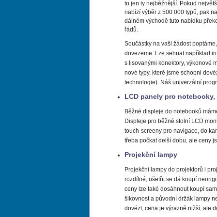
to jen ty nejběžnější. Pokud největš
nabízí výběr z 500 000 typů, pak n
dálném východě tuto nabídku překo
řádů.
Součástky na vaši žádost poptáme, 
dovezeme. Lze sehnat například i
s lisovanými konektory, výkonové 
nové typy, které jsme schopni dovéz
technologie). Náš univerzální pro
LCD panely pro notebooky, 
Běžné displeje do notebooků máme
Displeje pro běžné stolní LCD monit
touch-screeny pro navigace, do kam
třeba počkat delší dobu, ale ceny 
Projekční lampy
Projekční lampy do projektorů i pro
rozdílné, ušetřit se dá koupí neorig
ceny lze také dosáhnout koupí sam
šikovnost a původní držák lampy n
dovézt, cena je výrazně nižší, ale