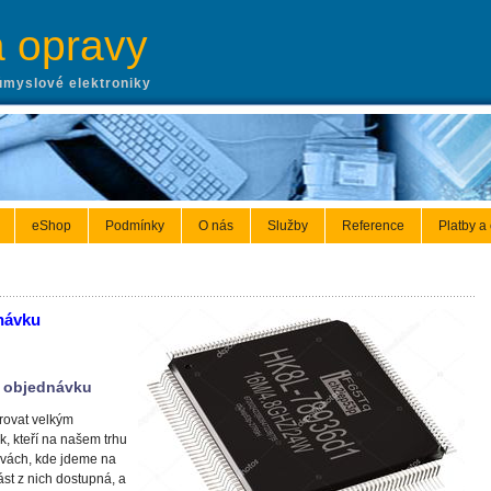
a opravy
ůmyslové elektroniky
eShop
Podmínky
O nás
Služby
Reference
Platby a
návku
 objednávku
ovat velkým
, kteří na našem trhu
ravách, kde jdeme na
st z nich dostupná, a