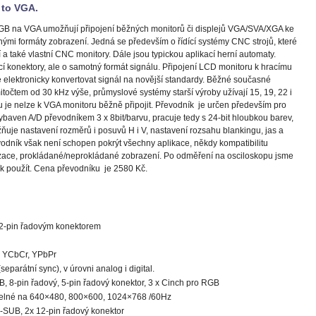
 to VGA.
GB na VGA umožňují připojení běžných monitorů či displejů VGA/SVA/XGA ke
inými formáty zobrazení. Jedná se především o řídící systémy CNC strojů, které
í a také vlastní CNC monitory. Dále jsou typickou aplikací herní automaty.
cí konektory, ale o samotný formát signálu. Připojení LCD monitoru k hracímu
elektronicky konvertovat signál na novější standardy. Běžné současné
itočtem od 30 kHz výše, průmyslové systémy starší výroby užívají 15, 19, 22 i
u je nelze k VGA monitoru běžně připojit.
Převodník je určen především pro
ybaven A/D převodníkem 3 x 8bit/barvu, pracuje tedy s 24-bit hloubkou barev,
ňuje nastavení rozměrů i posuvů H i V, nastavení rozsahu blankingu, jas a
vodník však není schopen pokrýt všechny aplikace, někdy kompatibilitu
nizace, prokládané/neprokládané zobrazení. Po odměření na osciloskopu jsme
ík použít. Cena převodníku je 2580 Kč.
2-pin řadovým konektorem
, YCbCr, YPbPr
arátní sync), v úrovni analog i digital.
, 8-pin řadový, 5-pin řadový konektor, 3 x Cinch pro RGB
vitelné na 640×480, 800×600, 1024×768 /60Hz
D-SUB, 2x 12-pin řadový konektor