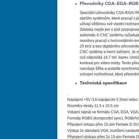
Převodníky CGA–EGA–RGB
Speciální převodníky CGA /EGA/ R
starším systémům, které pracují s j
užívají většinou své vlastní rozhran
Zdaleka nejde jen o jiné propojova
automatu či CNC systému vyžaduje 
monitory pracují s horizontálním km
25 kHz a bez digitálního převodník
CNC systémy a herní zařízení. Je v
což odpovídá 16.7 mil. barev. Umož
kontrast pro video módy. Tento pře
narušuje šířka a polarita synchro
schopni rozhodnout, který převodn
Technická specifikace
.
Napájení +5V /1A napájecím 5.5mm nebo 
Rozměry desky 11.5 x 10.5 cm
Vstupní signál ve formátu CGA, EGA, VGA
Formáty RGBS (kompozitní sync), RGBHV(sep
Připojení vstupu přes 15-pin Female D-SUB
Výstup 2x standard VGA, rozlišení nasta
Připojení výstupu přes 2x 15-pin Female 