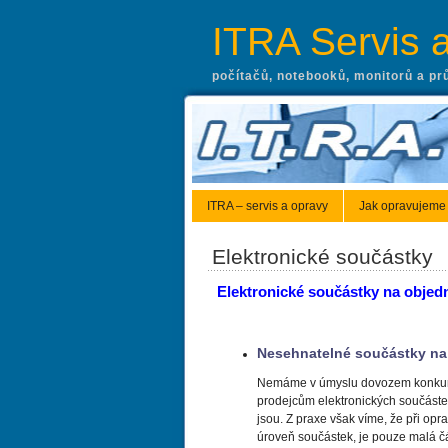
ITRA Servis 
počítačů, notebooků, monitorů a pr
ITRA – servis a opravy
Jak opravujeme
Elektronické součástky
Elektronické součástky na objed
Nesehnatelné součástky na
Nemáme v úmyslu dovozem konkur
prodejcům elektronických součástek
jsou. Z praxe však víme, že při op
úroveň součástek, je pouze malá čá