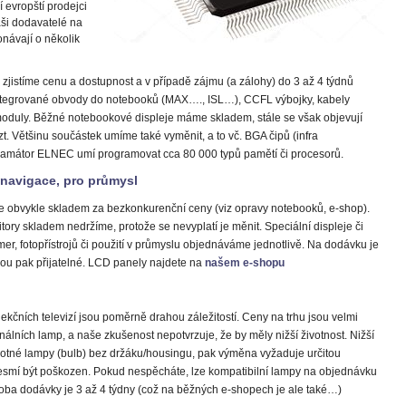
í evropští prodejci
aši dodavatelé na
návají o několik
zjistíme cenu a dostupnost a v případě zájmu (a zálohy) do 3 až 4 týdnů
ntegrované obvody do notebooků (MAX…., ISL…), CCFL výbojky, kabely
moduly. Běžné notebookové displeje máme skladem, stále se však objevují
t. Většinu součástek umíme také vyměnit, a to vč. BGA čipů (infra
gramátor ELNEC umí programovat cca 80 000 typů pamětí či procesorů.
navigace, pro průmysl
 obvykle skladem za bezkonkurenční ceny (viz opravy notebooků, e-shop).
ory skladem nedržíme, protože se nevyplatí je měnit. Speciální displeje či
er, fotopřístrojů či použití v průmyslu objednáváme jednotlivě. Na dodávku je
jsou pak přijatelné. LCD panely najdete na
našem e-shopu
jekčních televizí jsou poměrně drahou záležitostí. Ceny na trhu jsou velmi
inálních lamp, a naše zkušenost nepotvrzuje, že by měly nižší životnost. Nižší
otné lampy (bulb) bez držáku/housingu, pak výměna vyžaduje určitou
esmí být poškozen. Pokud nespěcháte, lze kompatibilní lampy na objednávku
 doba dodávky je 3 až 4 týdny (což na běžných e-shopech je ale také…)