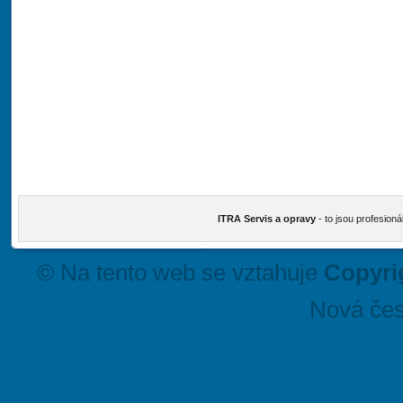
ITRA Servis a opravy
- to jsou profesioná
© Na tento web se vztahuje
Copyri
Nová čes