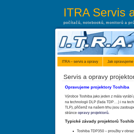
ITRA Servis 
počítačů, notebooků, monitorů a pr
ITRA – servis a opravy
Jak opravujeme
Servis a opravy projekto
Opravujeme projektory Toshiba
Výrobce Toshiba jako jeden z mála vyrábí 
na technologii DLP (řada TDP….) i na tec
TLP), přičemž na našem trhu jsou zastoup
stránce
opravy projektorů.
Typické závady projektorů Toshib
Toshiba TDP350 – proužky v obraze