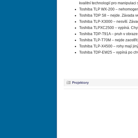
kvalitní technologií pro manipulac
Toshiba TLP WX-200 – nehomogenní 
Toshiba TDP S8 – nejde. Závada ve
Toshiba TLP-X3000 – nesvítí. Závad
Toshiba TLPXC2500 – vypíná. Chyba
Toshiba TDP-T91A – pruh v obraz
Toshiba TLP-T70M – nejde zaostři
Toshiba TLP-X4500 – rohy mají jin
Toshiba TDP-EW25 – vypíná po chví
Projektory