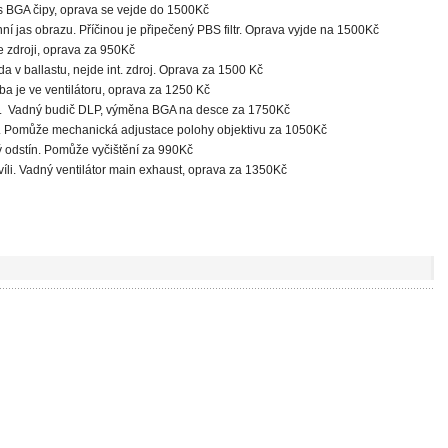
i s BGA čipy, oprava se vejde do 1500Kč
jas obrazu. Příčinou je připečený PBS filtr. Oprava vyjde na 1500Kč
 zdroji, oprava za 950Kč
a v ballastu, nejde int. zdroj. Oprava za 1500 Kč
 je ve ventilátoru, oprava za 1250 Kč
e. Vadný budič DLP, výměna BGA na desce za 1750Kč
t. Pomůže mechanická adjustace polohy objektivu za 1050Kč
ý odstín. Pomůže vyčištění za 990Kč
li. Vadný ventilátor main exhaust, oprava za 1350Kč