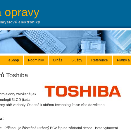
a opravy
ůmyslové elektroniky
eShop
Podmínky
O nás
Služby
Reference
Platby a
rů Toshiba
projek
tory založené jak
hnologii 3LCD (řada
eny obě varianty. Obecně k oběma technologiím se více dozvíte na
a:
. Příčinou je částečně utržený BGA čip na základní desce. Jsme vybaveni