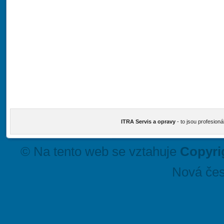
ITRA Servis a opravy
- to jsou profesioná
© Na tento web se vztahuje
Copyri
Nová čes