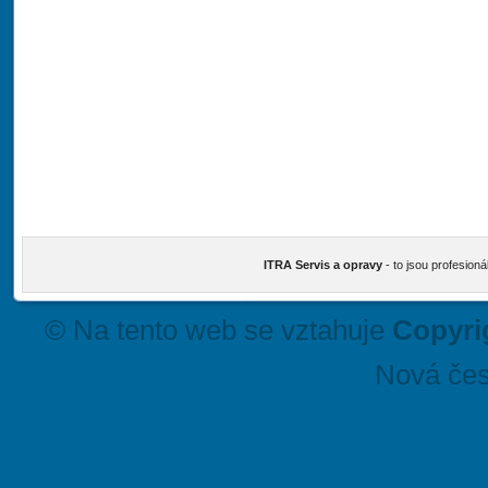
ITRA Servis a opravy
- to jsou profesioná
© Na tento web se vztahuje
Copyri
Nová čes