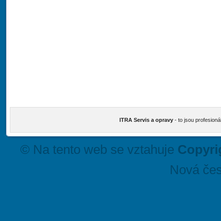
ITRA Servis a opravy
- to jsou profesioná
© Na tento web se vztahuje
Copyri
Nová čes