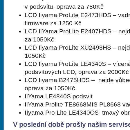
v podsvitu, oprava za 7
80Kč
LCD Iiyama ProLite E2473HDS – vadn
firmware za 1250 Kč
LCD IiYama ProLite E2407HDS – nejde
za 1050Kč
LCD Iiyama ProLite XU2493HS – nej
1050Kč
LCD Iiyama ProLite LE4340S – vícen
podsvitových LED, oprava za 2000Kč
LCD Iiyama B2475HDS – nejde vůbec.
oprava za 1050Kč
IiYama LE4840S podsvit
IiYama Prolite TE8668MIS PL8668 va
IIyama Pro Lite LE4340OS tmavý obr
V poslední době prošly naším servis