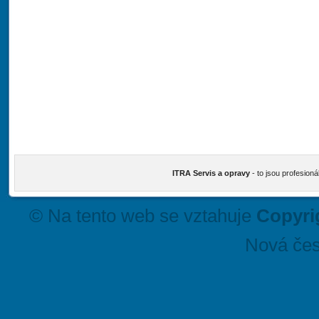
ITRA Servis a opravy
- to jsou profesioná
© Na tento web se vztahuje
Copyri
Nová čes