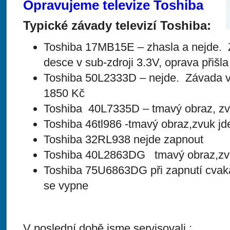
Opravujeme televize Toshiba
Typické závady televizí Toshiba:
Toshiba 17MB15E – zhasla a nejde. 
desce v sub-zdroji 3.3V, oprava přišl
Toshiba 50L2333D – nejde. Závada v 
1850 Kč
Toshiba 40L7335D – tmavý obraz, zvu
Toshiba 46tl986 -tmavý obraz,zvuk jd
Toshiba 32RL938 nejde zapnout
Toshiba 40L2863DG tmavý obraz,zv
Toshiba 75U6863DG při zapnutí cvaká,
se vypne
V poslední době jsme servisovali :