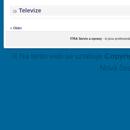
Televize
« Older
ITRA Servis a opravy
- to jsou profesioná
© Na tento web se vztahuje
Copyri
Nová čes