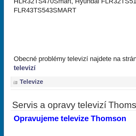
HLR32TS470Smart, Hyundai FLR32TS511
FLR43TS543SMART
Obecné problémy televizí najdete na str
televizí
Televize
Servis a opravy televizí Thom
Opravujeme televize Thomson