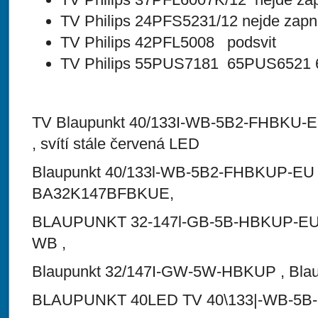
TV Philips 24PFS5231/12 nejde zapn
TV Philips 42PFL5008 podsvit
TV Philips 55PUS7181 65PUS6521
TV Blaupunkt 40/133I-WB-5B2-FHBKU-E
, svítí stále červená LED
Blaupunkt 40/133l-WB-5B2-FHBKUP-EU 
BA32K147BFBKUE,
BLAUPUNKT 32-147l-GB-5B-HBKUP-EU
WB ,
Blaupunkt 32/147I-GW-5W-HBKUP , Bla
BLAUPUNKT 40LED TV 40\133|-WB-5B-