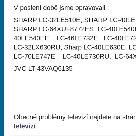
V poslení době jsme opravovali :
SHARP LC-32LE510E, SHARP LC-40LE
SHARP LC-64XUF8772ES, LC-40LE540
40LE540EE , LC-46LE732E, LC-40LE7
LC-32LX630RU, Sharp LC-40LE630E, L
LC-70LE747E , LC-40LE730RU, LC-6
JVC LT-43VAQ6135
Obecné problémy televizí najdete na str
televizí