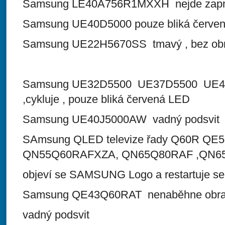
Samsung LE40A756R1MXXH nejde zap
Samsung UE40D5000 pouze bliká červe
Samsung UE22H5670SS tmavý , bez ob
Samsung UE32D5500 UE37D5500 UE40D
,cykluje , pouze bliká červená LED
Samsung UE40J5000AW vadný podsvit
SAmsung QLED televize řady Q60R QE
QN55Q60RAFXZA, QN65Q80RAF ,QN6
objeví se SAMSUNG Logo a restartuje se
Samsung QE43Q60RAT nenaběhne obraz,
vadný podsvit