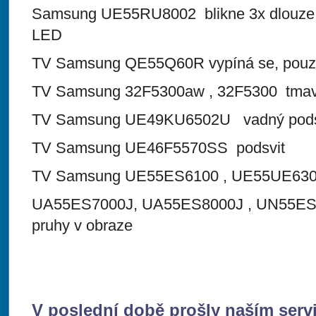
Samsung UE55RU8002 blikne 3x dlouze p
LED
TV Samsung QE55Q60R vypíná se, pouze 
TV Samsung 32F5300aw , 32F5300 tmavý
TV Samsung UE49KU6502U vadný pods
TV Samsung UE46F5570SS podsvit
TV Samsung UE55ES6100 , UE55UE630
UA55ES7000J, UA55ES8000J , UN55ES
pruhy v obraze
V poslední době prošly naším serv