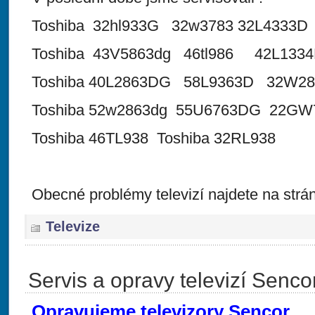
Toshiba 32hl933G 32w3783 32L4333D
Toshiba 43V5863dg 46tl986 42L133
Toshiba 40L2863DG 58L9363D 32W2
Toshiba 52w2863dg 55U6763DG 22GW
Toshiba 46TL938 Toshiba 32RL938
Obecné problémy televizí najdete na str
Televize
Servis a opravy televizí Senco
Opravujeme televizory Sencor