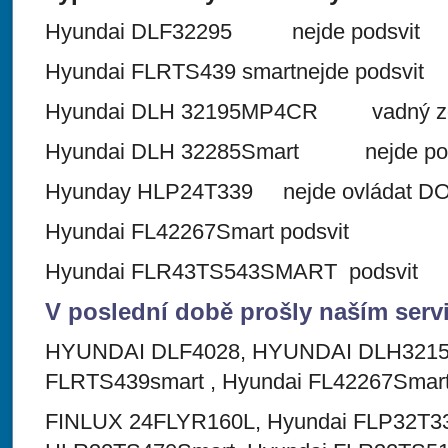
Hyundai DLF32295 nejde podsvit
Hyundai FLRTS439 smartnejde podsvit
Hyundai DLH 32195MP4CR vadný zd
Hyundai DLH 32285Smart nejde pod
Hyunday HLP24T339 nejde ovládat DO 
Hyundai FL42267Smart podsvit
Hyundai FLR43TS543SMART podsvit
V poslední době prošly naším serv
HYUNDAI DLF4028, HYUNDAI DLH321
FLRTS439smart , Hyundai FL42267Smar
FINLUX 24FLYR160L, Hyundai FLP32T33