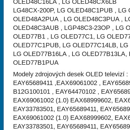
OLED48C16LA , LG OLED48CX6LB
LG48CX-200P, LG OLED48C1PUB , LG
OLED48A2PUA , LG OLED48C3PUA , L
OLED48C3AUB , LGP48C3-23OP , LG O
OLED77B1 , LG OLED77C1, LG OLED7
OLED77C1PUB, LG OLED77C14LB, LG 
LG OLED77B16LA , LG OLED77B13LA, 
OLED77B1PUA
Modely zdrojových desek OLED televizí 
EAY65689411 ,EAX69061002 , EAY6568
B12G100101 , EAY64470102 , EAY65689
EAX69061002 (1.0) EAX68999602, EAX
EAY33783501, EAY65689411, EAY65689
EAX69061002 (1.0) EAX68999602, EAX
EAY33783501, EAY65689411, EAY65689