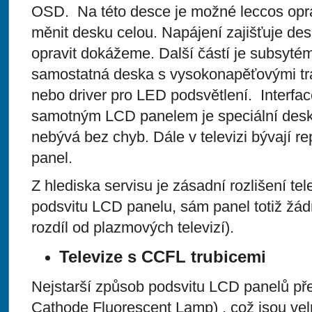
OSD. Na této desce je možné leccos opra
měnit desku celou. Napájení zajišťuje des
opravit dokážeme. Další částí je subsytém
samostatná deska s vysokonapěťovými tra
nebo driver pro LED podsvětlení. Interfa
samotným LCD panelem je speciální deska,
nebývá bez chyb. Dále v televizi bývají r
panel.
Z hlediska servisu je zásadní rozlišení te
podsvitu LCD panelu, sám panel totiž žád
rozdíl od plazmových televizí).
Televize s CCFL trubicemi
Nejstarší způsob podsvitu LCD panelů př
Cathode Fluorescent Lamp) , což jsou vel