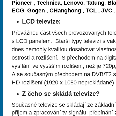
Pioneer
,
Technica
,
Lenovo
,
Tatung
,
Bl
ECG
,
Gogen , CHanghong , TCL , JVC 
LCD televize:
Převážnou část všech provozovaných televi
s LCD panelem. Starší typy televizí s v
dnes nemohly kvalitou dosahovat vlastnos
ostrosti a rozlišení. S přechodem na digitá
vysílání ve vyššším rozlišení, než je 720p
A se současným přechodem na DVB/T2 se
HD rozlišení (1920 x 1080 neprokládaně)
Z čeho se skládá televize?
Současné televize se skládají ze základní 
příjem a zpracování tv signálu, přepínání