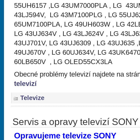
55UH6157 ,LG 43UM7000PLA , LG 43U
43LJ594V, LG 43M7100PLG , LG 55UJ62
65UM7100PLA, LG 49UH603W , LG 42LB
LG 43UJ634V , LG 43LJ624V , LG 43LJ6
43UJ701V, LG 43UJ6309 , LG 43UJ635 
49UJ670V , LG 60UJ634V, LG 43UK647
60LB650V , LG OLED55CX3LA
Obecné problémy televizí najdete na str
televizí
Televize
Servis a opravy televizí SONY
Opravujeme televize SONY