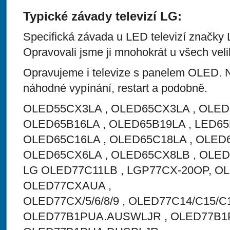
Typické závady televizí LG:
Specifická závada u LED televizí značky 
Opravovali jsme ji mnohokrát u všech vel
Opravujeme i televize s panelem OLED. N
náhodné vypínání, restart a podobně.
OLED55CX3LA , OLED65CX3LA , OLED
OLED65B16LA , OLED65B19LA , LED65
OLED65C16LA , OLED65C18LA , OLED
OLED65CX6LA , OLED65CX8LB , OLED
LG OLED77C11LB , LGP77CX-20OP, O
OLED77CXAUA ,
OLED77CX/5/6/8/9 , OLED77C14/C15/C
OLED77B1PUA.AUSWLJR , OLED77B1