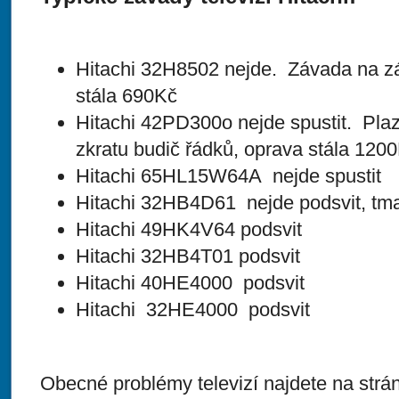
Hitachi 32H8502 nejde. Závada na zá
stála 690Kč
Hitachi 42PD300o nejde spustit. Pla
zkratu budič řádků, oprava stála 120
Hitachi 65HL15W64A nejde spustit
Hitachi 32HB4D61 nejde podsvit, tm
Hitachi 49HK4V64 podsvit
Hitachi 32HB4T01 podsvit
Hitachi 40HE4000 podsvit
Hitachi 32HE4000 podsvit
Obecné problémy televizí najdete na str