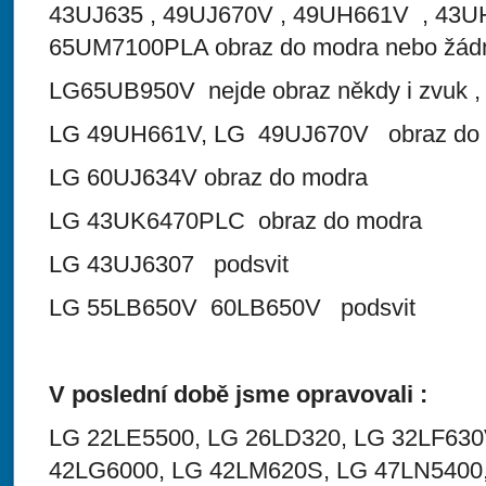
43UJ635 , 49UJ670V , 49UH661V , 43U
65UM7100PLA obraz do modra nebo žádný
LG65UB950V nejde obraz někdy i zvuk , 
LG 49UH661V, LG 49UJ670V obraz do
LG 60UJ634V obraz do modra
LG 43UK6470PLC obraz do modra
LG 43UJ6307 podsvit
LG 55LB650V 60LB650V podsvit
V poslední době jsme opravovali :
LG 22LE5500, LG 26LD320, LG 32LF630
42LG6000, LG 42LM620S, LG 47LN5400