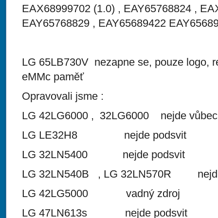
EAX68999702 (1.0) , EAY65768824 , EAX
EAY65768829 , EAY65689422 EAY65689
LG 65LB730V nezapne se, pouze logo, re
eMMc paměť
Opravovali jsme :
LG 42LG6000 , 32LG6000 nejde vůbec,
LG LE32H8 nejde podsvit
LG 32LN5400 nejde podsvit
LG 32LN540B , LG 32LN570R nejde 
LG 42LG5000 vadný zdroj
LG 47LN613s nejde podsvit