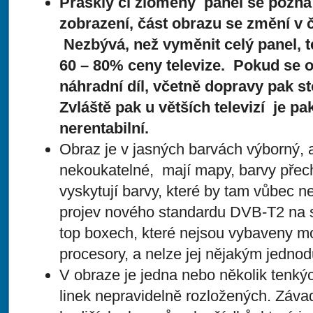
Prasklý či zlomený panel se pozná
zobrazení, část obrazu se změní v 
Nezbývá, než vyměnit celý panel, te
60 – 80% ceny televize. Pokud se o
náhradní díl, včetně dopravy pak stoj
Zvláště pak u větších televizí je p
nerentabilní.
Obraz je v jasných barvách výborný, 
nekoukatelné, mají mapy, barvy přec
vyskytují barvy, které by tam vůbec ne
projev nového standardu DVB-T2 na st
top boxech, které nejsou vybaveny m
procesory, a nelze jej nějakým jedno
V obraze je jedna nebo několik tenký
linek nepravidelně rozložených. Záva