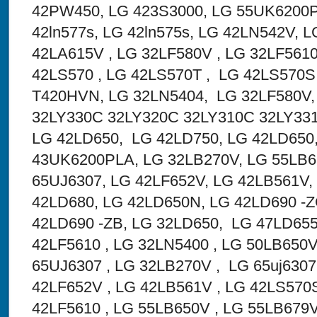
42PW450, LG 423S3000, LG 55UK6200
42ln577s, LG 42ln575s, LG 42LN542V, 
42LA615V , LG 32LF580V , LG 32LF5610
42LS570 , LG 42LS570T , LG 42LS570S
T420HVN, LG 32LN5404, LG 32LF580V,
32LY330C 32LY320C 32LY310C 32L
LG 42LD650, LG 42LD750, LG 42LD650
43UK6200PLA, LG 32LB270V, LG 55LB
65UJ6307, LG 42LF652V, LG 42LB561V,
42LD680, LG 42LD650N, LG 42LD690 -Z
42LD690 -ZB, LG 32LD650, LG 47LD655
42LF5610 , LG 32LN5400 , LG 50LB650
65UJ6307 , LG 32LB270V , LG 65uj6307 
42LF652V , LG 42LB561V , LG 42LS570
42LF5610 , LG 55LB650V , LG 55LB679