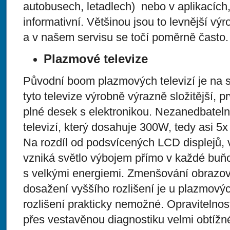
autobusech, letadlech) nebo v aplikacích,
informativní. Většinou jsou to levnější v
a v našem servisu se točí poměrně často.
Plazmové televize
Původní boom plazmových televizí je na 
tyto televize výrobně výrazně složitější, 
plné desek s elektronikou. Nezanedbateln
televizí, který dosahuje 300W, tedy asi 5x
Na rozdíl od podsvícených LCD displejů,
vzniká světlo výbojem přímo v každé buňc
s velkými energiemi. Zmenšování obrazo
dosažení vyššího rozlišení je u plazmový
rozlišení prakticky nemožné. Opravitelnost
přes vestavěnou diagnostiku velmi obtížn