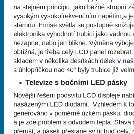
na stejném principu, jako běžné stropní zá
vysokým vysokofrekvenčním napětím,a jek
stárnou. Emise světla se postupně snižuje
elektronika vyhodnotí trubici jako vadnou 
nezapne, nebo jen blikne. Výměna výboj
obtížná, je třeba celý LCD panel rozebr
skladem v několika desítkách délek
v na
s úhlopříčkou nad 40″ byly trubice již velm
Televize s bočními LED pásky
Novější řešení podsvitu LCD displeje nabí
nasázenými LED diodami. Vzhledem k tom
generováno v poměrně úzkém pásku, diody
a je zde problém s odvodem tepla. Stává s
přeruší, a pásek přestane svítit buď celý