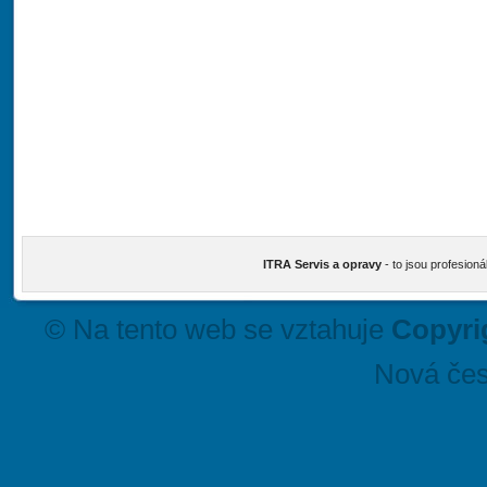
ITRA Servis a opravy
- to jsou profesioná
© Na tento web se vztahuje
Copyri
Nová čes