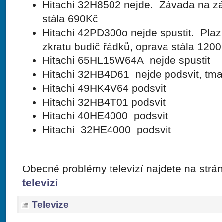
Hitachi 32H8502 nejde. Závada na zá
stála 690Kč
Hitachi 42PD300o nejde spustit. Pla
zkratu budič řádků, oprava stála 120
Hitachi 65HL15W64A nejde spustit
Hitachi 32HB4D61 nejde podsvit, tm
Hitachi 49HK4V64 podsvit
Hitachi 32HB4T01 podsvit
Hitachi 40HE4000 podsvit
Hitachi 32HE4000 podsvit
Obecné problémy televizí najdete na str
televizí
Televize